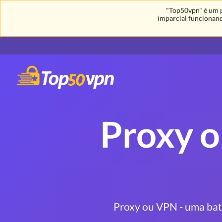
"Top50vpn" é um p
imparcial funcionand
Proxy o
Proxy ou VPN - uma bata