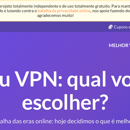
rojeto totalmente independente e de uso totalmente gratuito. Para mante
o e lutando contra o
batalha da privacidade online
, nos apoie fazendo d
agradecemos muito!
Cupons e
MELHOR
u VPN: qual v
escolher?
lha das eras online: hoje decidimos o que é melh