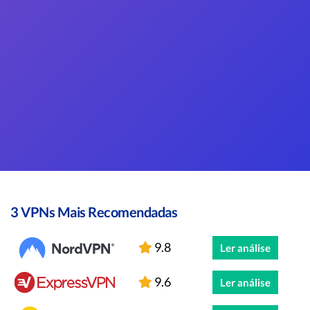
3 VPNs Mais Recomendadas
9.8
Ler análise
9.6
Ler análise