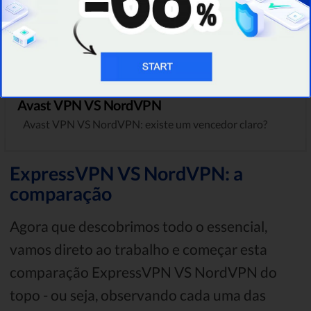
TUTORIAL
Avast VPN VS NordVPN
Avast VPN VS NordVPN: existe um vencedor claro?
ExpressVPN VS NordVPN: a
comparação
Agora que descobrimos todo o essencial,
vamos direto ao trabalho e começar esta
comparação ExpressVPN VS NordVPN do
topo - ou seja, observando cada uma das