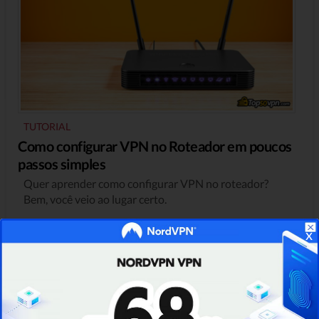
TUTORIAL
Como configurar VPN no Roteador em poucos
passos simples
Quer aprender como configurar VPN no roteador?
Bem, você veio ao lugar certo.
x