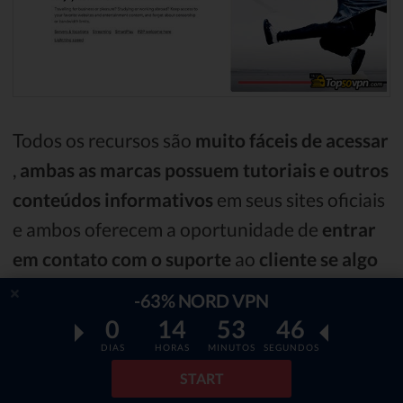
Todos os recursos são
muito fáceis de acessar
,
ambas as marcas possuem tutoriais e outros
conteúdos informativos
em seus sites oficiais
e ambos oferecem a oportunidade de
entrar
em contato com o suporte
ao
cliente se algo
der errado
.
No geral, ótimos resultados em
-63% NORD VPN
ambas as extremidades!
0
14
53
45
DIAS
HORAS
MINUTOS
SEGUNDOS
Preço
START