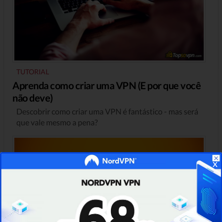
TUTORIAL
Aprenda como criar uma VPN (E por que você
não deve)
Descobrir como criar uma VPN é fantástico - mas será
que vale mesmo a pena?
x