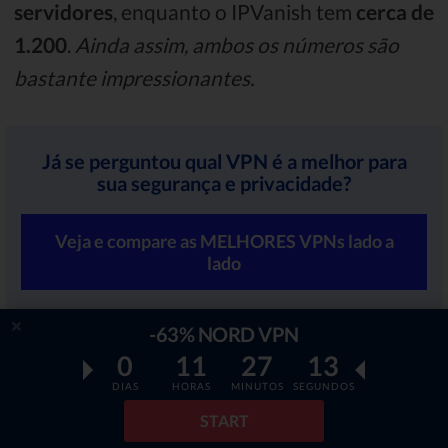
servidores
, enquanto o IPVanish tem
cerca de
1.200
.
Ainda assim, ambos os números são
bastante impressionantes.
Já se perguntou qual VPN é a melhor para
sua segurança e privacidade?
Veja e compare as MELHORES VPNs lado a
lado
-63% NORD VPN
Fácil de usar
0
11
27
11
DIAS
HORAS
MINUTOS
SEGUNDOS
Mais uma vez, a facilidade de uso é
um tanto
START
subjetiva
-
há muitas variáveis ​​que compõem