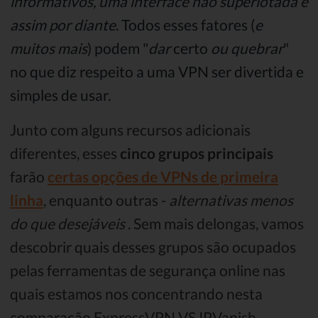
informativos, uma interface não superlotada e
assim por diante
. Todos esses fatores (
e
muitos mais
) podem "
dar
certo
ou quebrar
"
no que diz respeito a uma VPN ser divertida e
simples de usar.
Junto com alguns recursos adicionais
diferentes, esses
cinco grupos principais
farão
certas opções de VPNs de primeira
linha
, enquanto outras -
alternativas menos
do que desejáveis
. Sem mais delongas, vamos
descobrir quais desses grupos são ocupados
pelas ferramentas de segurança online nas
quais estamos nos concentrando nesta
comparação ExpressVPN VS IPVanish.