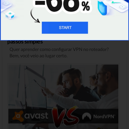
TUTORIAL
Como configurar VPN no Roteador em poucos
passos simples
Quer aprender como configurar VPN no roteador?
Bem, você veio ao lugar certo.