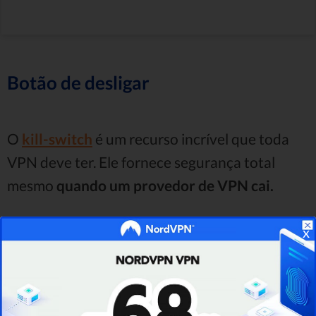
Botão de desligar
O
kill-switch
é um recurso incrível que toda
VPN deve ter. Ele fornece segurança total
mesmo
quando um provedor de VPN cai.
Deixe-me explicar nesta análise da VPN do
x
Hide.me por que é tão importante.
Sempre que sua conexão VPN cai, você é