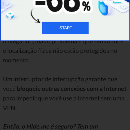
reconectado automaticamente a outra rede
(pode ser um WiFi público que seu telefone
reconhece ou dados móveis). Pode parecer
uma coisa boa porque você continua
navegando, mas o problema é que seus dados
e localização física não estão protegidos no
momento.
Um interruptor de interrupção garante que
você
bloqueie outras conexões com a Internet
para impedir que você use a Internet sem uma
VPN.
Então, o Hide.me é seguro? Tem um