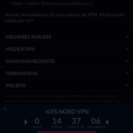
- Você - o leitor (Escreva sua análise
aqui
)
Juntos, já analisamos 35 provedores de VPN. Muitos mais
estão por vir!
MELHORES ANÁLISES
MELHOR VPN
GUIAS MAIS RECENTES
FERRAMENTAS
PROJETO
Nosso objetivo é garantir que todas as informações e preços sejam
precisos, mas não podemos garantir que estejam sempre atualizados.
Termos adicionais podem ser aplicados a ofertas gratuitas.
Divulgação:
Para manter nosso site funcionando e gratuitamente, às
-63% NORD VPN
vezes podemos receber uma pequena comissão se um leitor decidir
0
14
37
05
comprar por meio de links no site, sem nenhum custo extra.
DIAS
HORAS
MINUTOS
SEGUNDOS
© Top50vpn.com - Uma Iniciativa Independente das Melhores