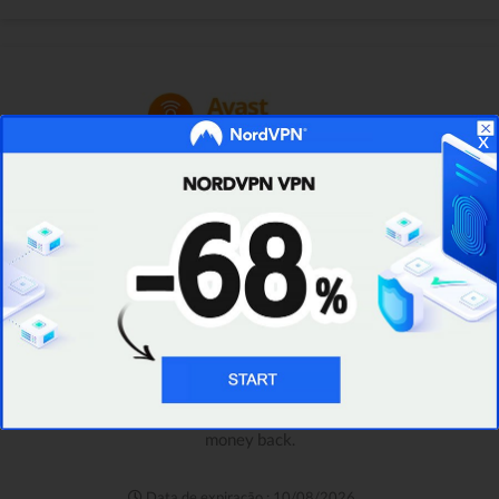
x
Ler análise
Verificado
30-DAY
Extended Money-Back
Guarantee
Purchased an Avast SecureLine VPN account but
aren't happy with what you've got? Just claim your
30-day money-back guarantee & easily get your
money back.
Data de expiração : 10/08/2026