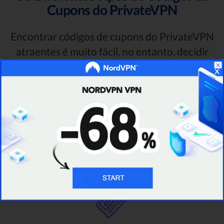
Cupons do PrivateVPN
Encontrar códigos de cupons do PrivateVPN
atraentes é muito fácil, no entanto, decidir
qual escolher é um pouco mais desafiador.
x
Por esse motivo, gostaria de apresentar a
você os diferentes tipos de ofertas do
PrivateVPN que você pode encontrar
regularmente e em ocasiões especiais.