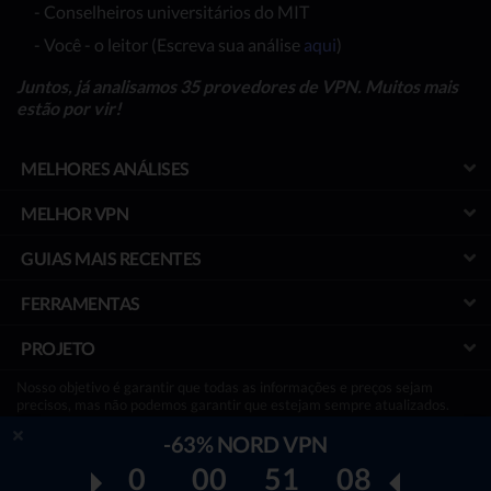
- Conselheiros universitários do MIT
- Você - o leitor (Escreva sua análise
aqui
)
Juntos, já analisamos 35 provedores de VPN. Muitos mais
estão por vir!
MELHORES ANÁLISES
MELHOR VPN
GUIAS MAIS RECENTES
FERRAMENTAS
PROJETO
Nosso objetivo é garantir que todas as informações e preços sejam
precisos, mas não podemos garantir que estejam sempre atualizados.
Termos adicionais podem ser aplicados a ofertas gratuitas.
-63% NORD VPN
Divulgação:
Para manter nosso site funcionando e gratuitamente, às
vezes podemos receber uma pequena comissão se um leitor decidir
0
00
51
08
comprar por meio de links no site, sem nenhum custo extra.