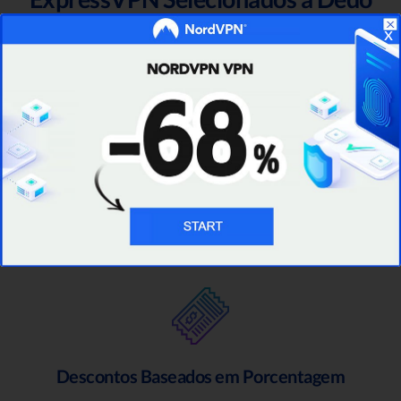
x
Em nosso site, você poderá encontrar novos
códigos de cupons da Black Friday do
ExpressVPN o tempo todo. Isso porque
temos uma equipe dedicada que consegue
encontrar as ofertas mais recentes, das quais
você pode aproveitar imediatamente.
Descontos Baseados em Porcentagem